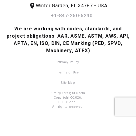
location_on
Winter Garden, FL 34787 - USA
+1-847-250-5240
We are working with codes, standards, and
project obligations.
AAR, ASME, ASTM, AWS, API,
APTA, EN, ISO, DIN, CE Marking (PED, SPVD,
Machinery, ATEX)
Privacy Policy
Terms of Use
Site Map
Site by Straight North
Copyright ©2026.
ECE Global.
All rights reserved.